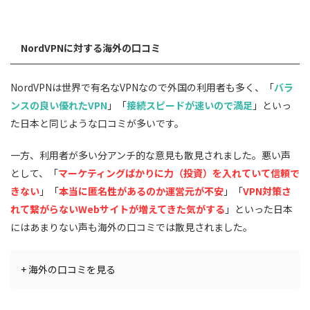
ミャンマー(1) :
モンゴル(1) :
NordVPNに対する海外の口コミ
ネパール(1) :
ニュージーランド(1) :
NordVPNは世界で有名なVPNなので外国の利用者も多く、「
バラ
パキスタン(1) :
ンスの良い優れたVPN
」「
接続スピードが速いので満足
」といっ
パプアニューギニア(1) :
た日本と同じような口コミが多いです。
フィリピン(1) :
一方、利用者が多い分アンチ的な意見も散見されました。悪い声
シンガポール(1) :
として、「
マーケティングばかりに力（投資）を入れていて信頼で
韓国(1) :
きない
」「
本当に匿名性があるのか運営元が不安
」「
VPN対策さ
スリランカ(1) :
れて繋がらないWebサイトが増えてきた気がする
」といった日本
台湾(1) :
にはあまりない声も海外の口コミでは散見されました。
タイ(1) :
ウズベキスタン(1) :
+ 海外の口コミを見る
ベトナム(2)