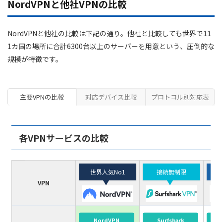
NordVPNと他社VPNの比較
ジャマイカ(1) :
メキシコ(1) :
NordVPNと他社の比較は下記の通り。他社と比較しても世界で11
パナマ(1) :
1カ国の場所に合計6300台以上のサーバーを用意という、圧倒的な
規模が特徴です。
パラグアイ(1) :
ペルー(1) :
プエルトリコ(1) :
主要VPNの比較
対応デバイス比較
プロトコル別対応表
トリニダード・トバゴ(1) :
ウルグアイ(1) :
各VPNサービスの比較
アメリカ(17)
ベネズエラ(1) :
世界人気No1
接続無制限
アルバニア(1) :
VPN
アンドラ(1) :
アルメニア(1) :
オーストリア(1) :
NordVPN
Surfshark