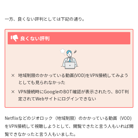
イギリス(4)
一方、良くない評判としては下記の通り。
オーストラリア(5)
バングラデシュ(1) :
良くない評判
ブータン(1) :
ブルネイ(1) :
カンボジア(1) :
香港(1) :
地域制限のかかっている動画(VOD)をVPN接続してみよう
インド(1) :
としても見られなかった
インドネシア(1) :
VPN接続時にGoogleのBOT確認が表示されたり、BOT判
定されてWebサイトにログインできない
日本(2)
カザフスタン(1) :
Netflixなどのジオロック（地域制限）のかかっている動画（VOD)
ラオス(1) :
をVPN接続して視聴しようとして、閲覧できたと言う人もいれば閲
マレーシア(1) :
覧できなかったと言う人もいました。