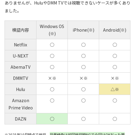
ありませんが、HuluやDMM TVでは視聴できないケースが多くあり
ました。
Windows OS
検証内容
iPhone(※)
Android(※)
(※)
Netflix
◯
◯
◯
U-NEXT
◯
◯
◯
AbemaTV
◯
◯
◯
DMMTV
×※
×※
×※
Hulu
◯
◯
△※
Amazon
◯
◯
◯
Prime Video
DAZN
◯
◯
◯
※2025年10月時点で検証。
背景緑色は前回検証時NGで今回はOKだった箇