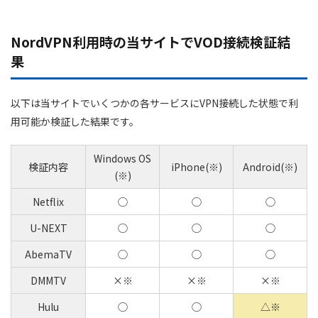
アルジェリア(1) :
エジプト(1) :
NordVPN利用時の当サイトでVOD接続検証結
ガーナ(1) :
果
イスラエル(1) :
ケニア(1) :
以下は当サイトでいくつかの各サービスにVPN接続した状態で利
レバノン(1) :
用可能か検証した結果です。
モロッコ(1) :
ナイジェリア(1) :
Windows OS
検証内容
iPhone(※)
Android(※)
(※)
南アフリカ(1) :
トルコ(1) :
Netflix
◯
◯
◯
アラブ首長国連邦(1) :
U-NEXT
◯
◯
◯
AbemaTV
◯
◯
◯
DMMTV
×※
×※
×※
Hulu
◯
◯
△※