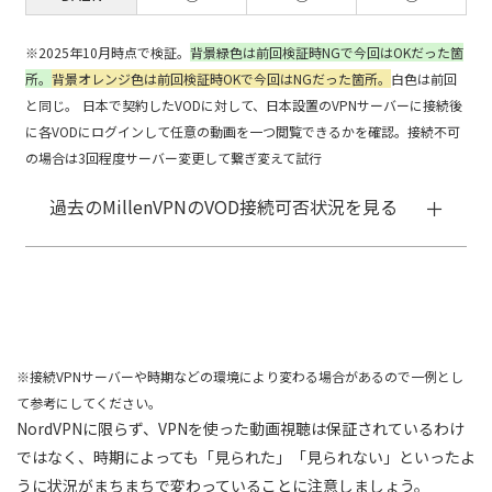
※2025年10月時点で検証。
背景緑色は前回検証時NGで今回はOKだった箇
所。
背景オレンジ色は前回検証時OKで今回はNGだった箇所。
白色は前回
と同じ。
日本で契約したVODに対して、日本設置のVPNサーバーに接続後
に各VODにログインして任意の動画を一つ閲覧できるかを確認。接続不可
の場合は3回程度サーバー変更して繋ぎ変えて試行
過去のMillenVPNのVOD接続可否状況を見る
※接続VPNサーバーや時期などの環境により変わる場合があるので一例とし
て参考にしてください。
NordVPNに限らず、VPNを使った動画視聴は保証されているわけ
ではなく、時期によっても「見られた」「見られない」といったよ
うに状況がまちまちで変わっていることに注意しましょう。