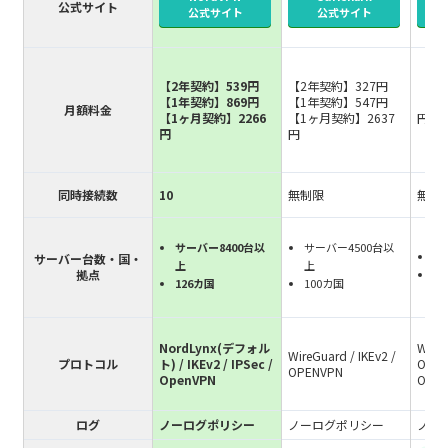
公式サイト
公式サイト
公式サイト
アゼルバイジャン(1) :
ベルギー(1) :
【2年
ボスニア・ヘルツェゴビナ(1) :
【2年契約】539円
【2年契約】327円
【1年
【1年契約】869円
【1年契約】547円
【1ヶ
月額料金
ブルガリア(1) :
【1ヶ月契約】2266
【1ヶ月契約】2637
円
円
円
【15
ケイマン諸島(1) :
【7日
キプロス(1) :
同時接続数
10
無制限
無制
クロアチア(1) :
チェコ共和国(1) :
サーバー8400台以
サーバー4500台以
サ
サーバー台数・国・
上
上
デンマーク(1) :
拠点
1
126カ国
100カ国
エストニア(1) :
フィンランド(1) :
NordLynx(デフォル
WireG
WireGuard / IKEv2 /
プロトコル
ト) / IKEv2 / IPSec /
OPEN
フランス(2)
OPENVPN
OpenVPN
Open
ジョージア(1) :
ログ
ノーログポリシー
ノーログポリシー
ノー
ドイツ(3)