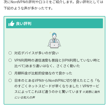
次にNordVPNの評判や口コミをご紹介します。良い評判としては
モンテネグロ(1) :
下記のような声が多かったです。
オランダ(1) :
北マケドニア(1) :
良い評判
ノルウェー(1) :
ポーランド(1) :
ポルトガル(1) :
ルーマニア(1) :
対応デバイスが多いのが良い
セルビア(1) :
VPN利用時の通信速度も普段と(VPN利用していない時と
比べて)あまり違いはなく、さくさく動いた
スロバキア(1) :
月額料金が比較的安価なので良かった
スロベニア(1) :
日本のとあるVPNからNordVPNに切り替えたところ「も
スペイン(2)
のすごくネットスピードが早くなりました！VPNサービ
スによってこれほど違うのかと驚いています
スウェーデン(1) :
※実際に海外
にいる知人の声
スイス(1) :
ウクライナ(1) :