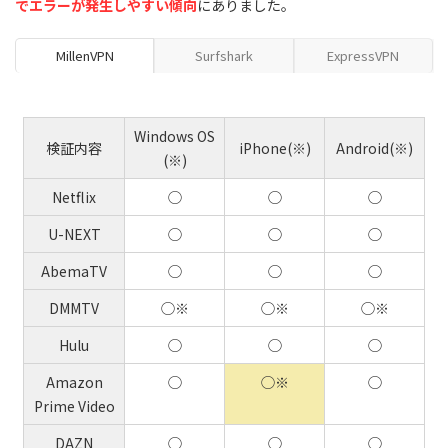
でエラーが発生しやすい傾向
にありました。
MillenVPN
Surfshark
ExpressVPN
Windows OS
検証内容
iPhone(※)
Android(※)
(※)
Netflix
◯
◯
◯
U-NEXT
◯
◯
◯
AbemaTV
◯
◯
◯
DMMTV
◯※
◯※
◯※
Hulu
◯
◯
◯
Amazon
◯
◯※
◯
Prime Video
DAZN
◯
◯
◯