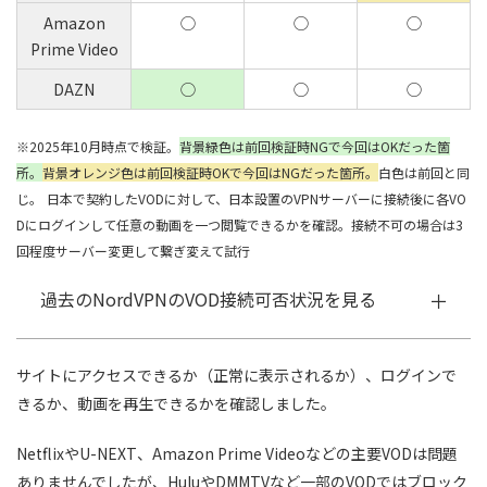
Amazon
◯
◯
◯
Prime Video
DAZN
◯
◯
◯
※2025年10月時点で検証。
背景緑色は前回検証時NGで今回はOKだった箇
所。
背景オレンジ色は前回検証時OKで今回はNGだった箇所。
白色は前回と同
じ。
日本で契約したVODに対して、日本設置のVPNサーバーに接続後に各VO
Dにログインして任意の動画を一つ閲覧できるかを確認。接続不可の場合は3
回程度サーバー変更して繋ぎ変えて試行
過去のNordVPNのVOD接続可否状況を見る
サイトにアクセスできるか（正常に表示されるか）、ログインで
きるか、動画を再生できるかを確認しました。
NetflixやU-NEXT、Amazon Prime Videoなどの主要VODは問題
ありませんでしたが、HuluやDMMTVなど一部のVODではブロック