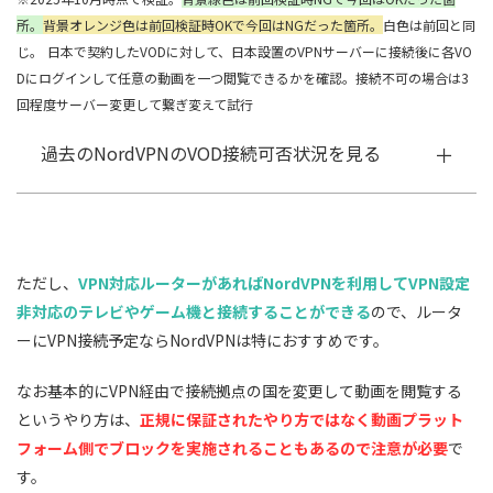
所。
背景オレンジ色は前回検証時OKで今回はNGだった箇所。
白色は前回と同
じ。
日本で契約したVODに対して、日本設置のVPNサーバーに接続後に各VO
Dにログインして任意の動画を一つ閲覧できるかを確認。接続不可の場合は3
回程度サーバー変更して繋ぎ変えて試行
過去のNordVPNのVOD接続可否状況を見る
ただし、
VPN対応ルーターがあればNordVPNを利用してVPN設定
非対応のテレビやゲーム機と接続することができる
ので、ルータ
ーにVPN接続予定ならNordVPNは特におすすめです。
なお基本的にVPN経由で接続拠点の国を変更して動画を閲覧する
というやり方は、
正規に保証されたやり方ではなく動画プラット
フォーム側でブロックを実施されることもあるので注意が必要
で
す。