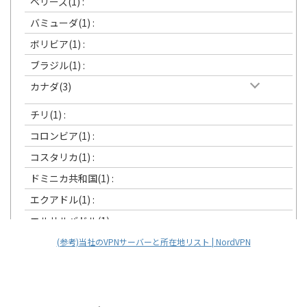
ベリーズ(1) :
バミューダ(1) :
ボリビア(1) :
ブラジル(1) :
カナダ(3)
チリ(1) :
コロンビア(1) :
コスタリカ(1) :
ドミニカ共和国(1) :
エクアドル(1) :
エルサルバドル(1) :
グリーンランド(1) :
(参考)当社のVPNサーバーと所在地リスト | NordVPN
グアテマラ(1) :
グアム(1) :
ホンジュラス(1) :