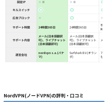
×
×
◯
固定IP
※
※
ギリシャ(1) :
◯
◯
◯
キルスイッチ
ハンガリー(1) :
×
◯
×
広告ブロック
アイスランド(1) :
平日
サポート時間
24時間365日
24時間365日
時間)
アイルランド(1) :
メール(日本語翻訳
メール(日本語翻訳
マン島(1) :
サポート内容
可)、ライブチャット
可)、ライブチャット
メール
(日本語翻訳可)
(日本語翻訳可)
イタリア(3)
nordvpn s.a.(パナ
Surfshark B.V.(オラン
アズ
ジャージー(1) :
運営会社
マ)
ダ)
社(日
ラトビア(1) :
リヒテンシュタイン(1) :
リトアニア(1) :
ルクセンブルク(1) :
マルタ(1) :
NordVPN(ノードVPN)の評判・口コミ
モルドバ(1) :
モナコ(1) :