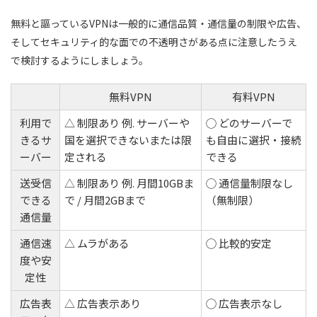
パキスタン(1) :
無料と謳っているVPNは一般的に通信品質・通信量の制限や広告、
そしてセキュリティ的な面での不透明さがある点に注意したうえ
パプアニューギニア(1) :
で検討するようにしましょう。
フィリピン(1) :
シンガポール(1) :
無料VPN
有料VPN
韓国(1) :
利用で
△ 制限あり 例. サーバーや
◯ どのサーバーで
スリランカ(1) :
きるサ
国を選択できないまたは限
も自由に選択・接続
台湾(1) :
ーバー
定される
できる
タイ(1) :
送受信
△ 制限あり 例. 月間10GBま
◯ 通信量制限なし
ウズベキスタン(1) :
できる
で / 月間2GBまで
（無制限）
通信量
ベトナム(2)
通信速
△ ムラがある
◯ 比較的安定
アルジェリア(1) :
度や安
エジプト(1) :
定性
ガーナ(1) :
広告表
△ 広告表示あり
◯ 広告表示なし
イスラエル(1) :