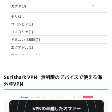
カナダ(3)
チリ(1) :
コロンビア(1) :
コスタリカ(1) :
ドミニカ共和国(1) :
エクアドル(1) :
エルサルバドル(1) :
グリーンランド(1) :
グアテマラ(1) :
Surfshark VPN | 無制限のデバイスで使える海
グアム(1) :
外産VPN
ホンジュラス(1) :
ジャマイカ(1) :
メキシコ(1) :
パナマ(1) :