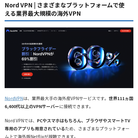
Nord VPN | さまざまなプラットフォームで使
ノルウェー(1) :
える業界最大規模の海外VPN
ポーランド(1) :
ポルトガル(1) :
ルーマニア(1) :
セルビア(1) :
スロバキア(1) :
スロベニア(1) :
スペイン(2)
スウェーデン(1) :
スイス(1) :
NordVPN
は、業界最大手の海外産VPNサービスです。
世界111ヵ国
ウクライナ(1) :
6,400代以上のVPNサーバー
に接続できます。
イギリス(4)
Nord VPNでは、
PCやスマホはもちろん、ブラウザやスマートTV
オーストラリア(5)
専用のアプリも用意されている
ため、さまざまなプラットフォー
ム上で海外版Netflixが視聴できます。