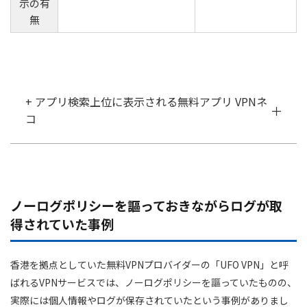
示の有
ケニア(1) :
無
レバノン(1) :
モロッコ(1) :
ナイジェリア(1) :
+ アプリ検索上位に表示される無料アプリ VPNネ
南アフリカ(1) :
コ
トルコ(1) :
アラブ首長国連邦(1) :
ノーログポリシーを謳っておきながらログが取
得されていた事例
香港を拠点としていた無料VPNプロバイダーの「UFO VPN」と呼
ばれるVPNサービスでは、ノーログポリシーを謳っていたものの、
実際には個人情報やログが保存されていたという事例がありまし