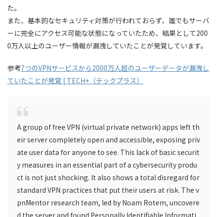
た。
また、基本的なセキュリティ対策が行われておらず、誰でもサーバ
ーに完全にアクセス可能な状態になっていたため、結果として200
0万人以上のユーザー情報が漏洩していたことが発覚しています。
参考
7つのVPNサービスから2000万人超のユーザーデータが漏洩し
ていたことが発覚 | TECH+（テックプラス）
A group of free VPN (virtual private network) apps left th
eir server completely open and accessible, exposing priv
ate user data for anyone to see. This lack of basic securit
y measures in an essential part of a cybersecurity produ
ct is not just shocking. It also shows a total disregard for
standard VPN practices that put their users at risk. The v
pnMentor research team, led by Noam Rotem, uncovere
d the server and found Personally Identifiable Informati