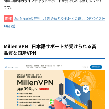
間年中無休のライブチャットサポート
が受けられる点もメリット
ブルガリア(1) :
です。
ケイマン諸島(1) :
関連
Surfsharkの評判は？料金体系や他社との違い【デバイス数
キプロス(1) :
無制限】
クロアチア(1) :
チェコ共和国(1) :
デンマーク(1) :
Millen VPN | 日本語サポートが受けられる高
エストニア(1) :
品質な国産VPN
フィンランド(1) :
フランス(2)
ジョージア(1) :
ドイツ(3)
ギリシャ(1) :
ハンガリー(1) :
アイスランド(1) :