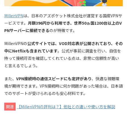
アイルランド(1) :
マン島(1) :
MillenVPN
は、日本のアズポケット株式会社が運営する国産VPNサ
ービスです。
月額396円から利用でき、世界50ヵ国1200台以上のV
イタリア(3)
PNサーバーに接続できる
のが特徴です。
ジャージー(1) :
MillenVPNの
公式サイトでは、VOD対応表が公開されており、その
ラトビア(1) :
中にNetflixも含まれています
。公式が事前に調査を行い、自信を
リヒテンシュタイン(1) :
持って接続可否を確認してくれている点は、非常に信頼性が高い
リトアニア(1) :
と言えるでしょう。
ルクセンブルク(1) :
また、
VPN接続時の通信スピードにも定評があり
、快適な視聴環
マルタ(1) :
境が期待できます。VPN接続時に何か問題があった場合は、日本語
モルドバ(1) :
でのサポートが受けられるのも安心材料です。
モナコ(1) :
モンテネグロ(1) :
関連
【MillenVPNの評判は？】他社との違いや使い方を解説
オランダ(1) :
北マケドニア(1) :