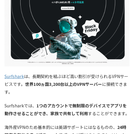
パラグアイ(1) :
ペルー(1) :
プエルトリコ(1) :
トリニダード・トバゴ(1) :
ウルグアイ(1) :
アメリカ(17)
ベネズエラ(1) :
アルバニア(1) :
Surfshark
は、長期契約を結ぶほど高い割引が受けられるVPNサー
アンドラ(1) :
ビスです。
世界100ヵ国3,200台以上のVPNサーバー
に接続できま
す。
アルメニア(1) :
オーストリア(1) :
Surfsharkでは、
1つのアカウントで無制限のデバイスでアプリを
アゼルバイジャン(1) :
動作させることができ、家族で共有して利用
することができます。
ベルギー(1) :
海外産VPNのため基本的には英語サポートにはなるものの、
24時
ボスニア・ヘルツェゴビナ(1) :