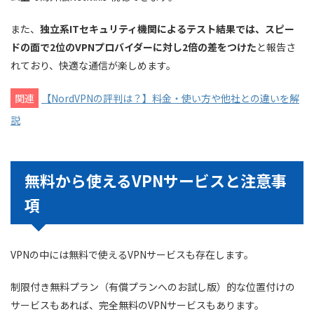
バングラデシュ(1) :
ブータン(1) :
また、
独立系ITセキュリティ機関によるテスト結果では、スピー
ブルネイ(1) :
ドの面で2位のVPNプロバイダーに対し2倍の差をつけた
と報告さ
れており、快適な通信が楽しめます。
カンボジア(1) :
香港(1) :
関連
【NordVPNの評判は？】料金・使い方や他社との違いを解
インド(1) :
説
インドネシア(1) :
日本(2)
無料から使えるVPNサービスと注意事
カザフスタン(1) :
項
ラオス(1) :
マレーシア(1) :
ミャンマー(1) :
VPNの中には無料で使えるVPNサービスも存在します。
モンゴル(1) :
制限付き無料プラン（有償プランへのお試し版）的な位置付けの
ネパール(1) :
サービスもあれば、完全無料のVPNサービスもあります。
ニュージーランド(1) :