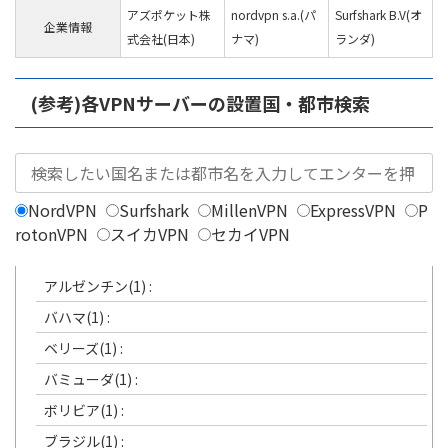
アズポケット株
nordvpn s.a.(パ
Surfshark B.V(オ
企業情報
式会社(日本)
ナマ)
ランダ)
(参考)各VPNサーバーの設置国・都市検索
NordVPN
Surfshark
MillenVPN
ExpressVPN
P
rotonVPN
スイカVPN
セカイVPN
アルゼンチン(1) :
バハマ(1) :
ベリーズ(1) :
バミューダ(1) :
ボリビア(1) :
ブラジル(1) :