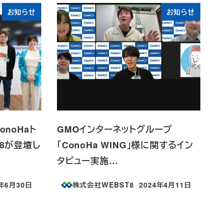
お知らせ
お知らせ
onoHaト
GMOインターネットグループ
T8が登壇し
「ConoHa WING」様に関するイン
タビュー実施…
4年6月30日
株式会社WEBST8
2024年4月11日
日
投稿日