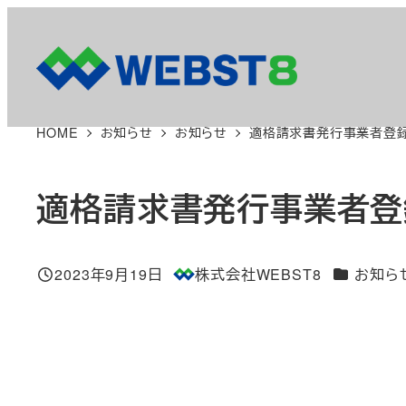
メ
イ
ン
コ
HOME
お知らせ
お知らせ
適格請求書発行事業者登
ン
テ
ン
適格請求書発行事業者登
ツ
へ
カテゴリー
2023年9月19日
株式会社WEBST8
お知ら
移
投稿日
著
動
者