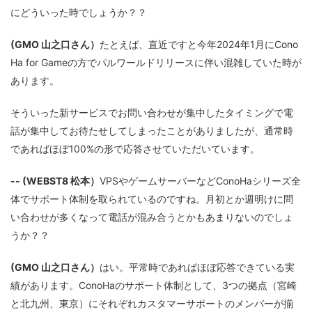
にどういった時でしょうか？？
(GMO 山之口さん）
たとえば、直近ですと今年2024年1月にCono
Ha for Gameの方でパルワールドリリースに伴い混雑していた時が
あります。
そういった新サービスでお問い合わせが集中したタイミングで電
話が集中してお待たせしてしまったことがありましたが、通常時
であればほぼ100%の形で応答させていただいています。
-- (WEBST8 松本）
VPSやゲームサーバーなどConoHaシリーズ全
体でサポート体制を取られているのですね。月初とか週明けに問
い合わせが多くなって電話が混み合うとかもあまりないのでしょ
うか？？
(GMO 山之口さん）
はい。平常時であればほぼ応答できている実
績があります。ConoHaのサポート体制として、3つの拠点（宮崎
と北九州、東京）にそれぞれカスタマーサポートのメンバーが揃