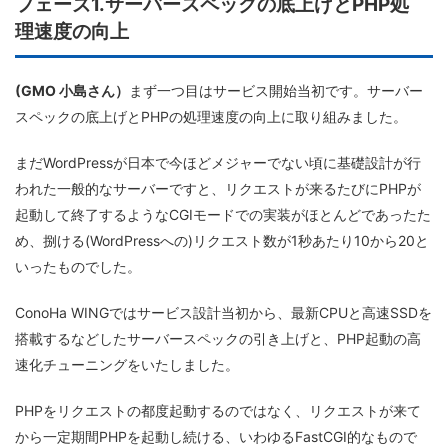
フェーズ1.サーバースペックの底上げとPHP処
理速度の向上
(GMO 小島さん）
まず一つ目はサービス開始当初です。サーバー
スペックの底上げとPHPの処理速度の向上に取り組みました。
まだWordPressが日本で今ほどメジャーでない頃に基礎設計が行
われた一般的なサーバーですと、リクエストが来るたびにPHPが
起動して終了するようなCGIモードでの実装がほとんどであったた
め、捌ける(WordPressへの)リクエスト数が1秒あたり10から20と
いったものでした。
ConoHa WINGではサービス設計当初から、最新CPUと高速SSDを
搭載するなどしたサーバースペックの引き上げと、PHP起動の高
速化チューニングをいたしました。
PHPをリクエストの都度起動するのではなく、リクエストが来て
から一定期間PHPを起動し続ける、いわゆるFastCGI的なもので