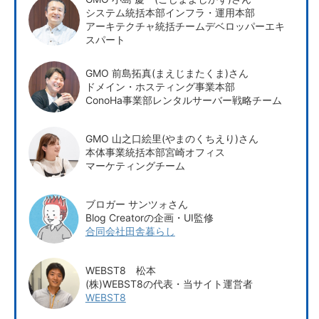
システム統括本部インフラ・運用本部
アーキテクチャ統括チームデベロッパーエキ
スパート
GMO 前島拓真(まえじまたくま)さん
ドメイン・ホスティング事業本部
ConoHa事業部レンタルサーバー戦略チーム
GMO 山之口絵里(やまのくちえり)さん
本体事業統括本部宮崎オフィス
マーケティングチーム
ブロガー サンツォさん
Blog Creatorの企画・UI監修
合同会社田舎暮らし
WEBST8 松本
(株)WEBST8の代表・当サイト運営者
WEBST8